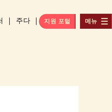
처
주다
지원 포털
메뉴